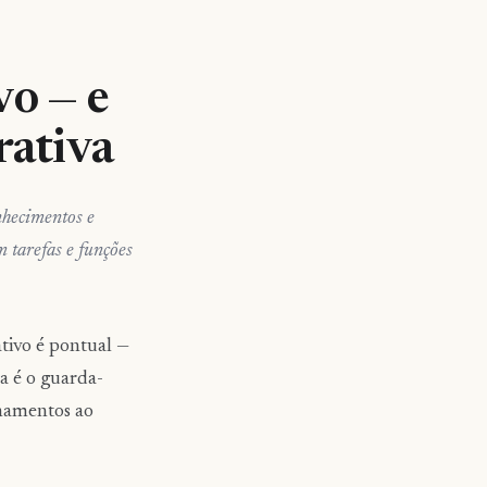
vo — e
rativa
nhecimentos e
 tarefas e funções
tivo é pontual —
a é o guarda-
inamentos ao