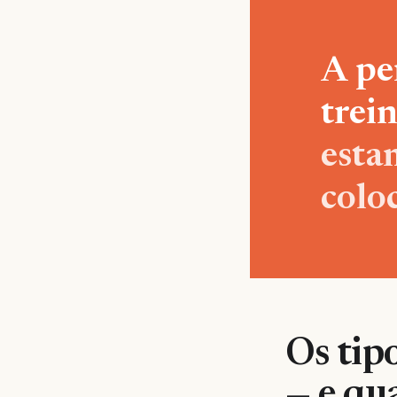
A pe
trei
esta
colo
Os tip
— e qu