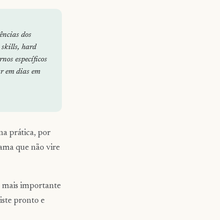
ências dos
skills, hard
rnos específicos
ar em dias em
a prática, por
ama que não vire
o mais importante
iste pronto e