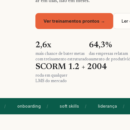
ar em dias, não em meses.
Ver treinamentos prontos →
Ler
2,6x
64,3%
mais chance de bater metas
das empresas relatam
com treinamento estruturado
aumento de produtivi
SCORM 1.2 + 2004
roda em qualquer
LMS do mercado
onboarding
soft skills
liderança
co