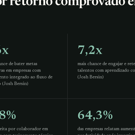
r retorno comprovado 
6x
7,2x
ance de bater metas
mais chance de engajar e ret
iras em empresas com
talentos com aprendizado c
ento integrado ao fluxo de
(Josh Bersin)
 (Josh Bersin)
8%
64,3%
ceita por colaborador em
das empresas relatam aumen