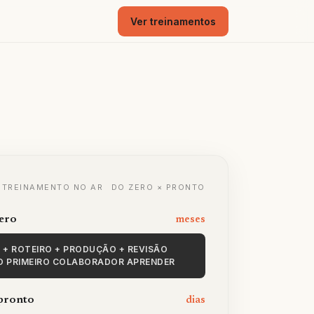
Ver treinamentos
º TREINAMENTO NO AR
DO ZERO × PRONTO
zero
meses
 + ROTEIRO + PRODUÇÃO + REVISÃO
 O PRIMEIRO COLABORADOR APRENDER
 pronto
dias