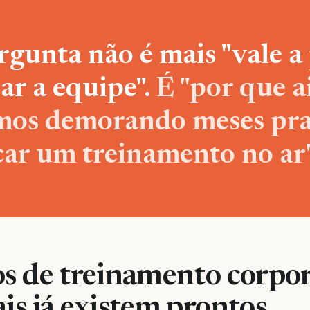
rgunta não é mais "vale a
nar a equipe".
É "por que a
mos demorando meses pr
car um treinamento no ar"
os de treinamento corpo
ais já existem prontos