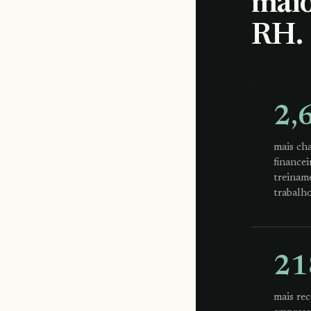
maio
RH.
2,
mais ch
finance
treinam
trabalho
21
mais re