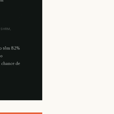
em
, SHRM,
do têm 82%
do
s chance de