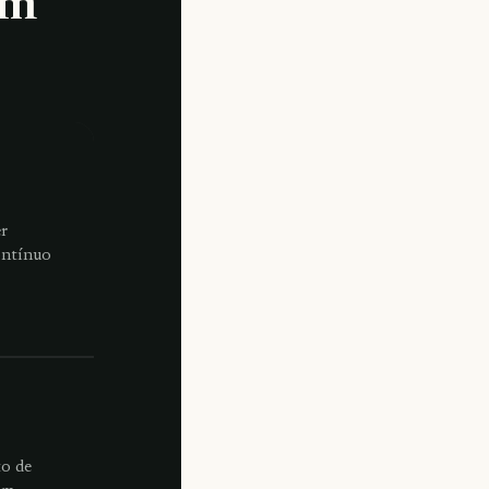
em
er
ontínuo
to de