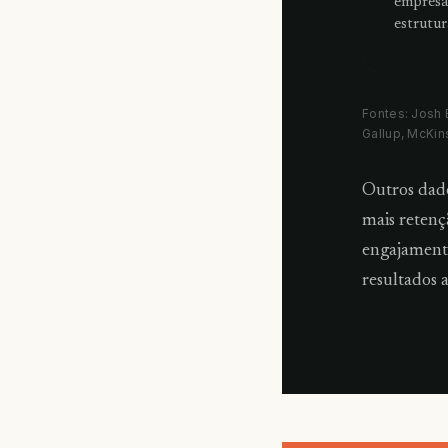
empresa
estrutu
Fontes: Josh 
Gallup, McKin
Outros dad
mais reten
engajament
resultados 