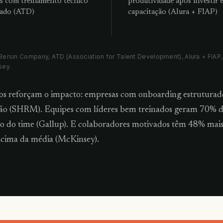
s com treinamento técnico
produtividade após investir 
rado (ATD)
capacitação (Alura + FIAP)
Bersin Company, ATD (Association for Talent Development), Alura + FIAP
sey.
os reforçam o impacto: empresas com onboarding estrutura
ção (SHRM). Equipes com líderes bem treinados geram 70% 
o do time (Gallup). E colaboradores motivados têm 48% mai
acima da média (McKinsey).