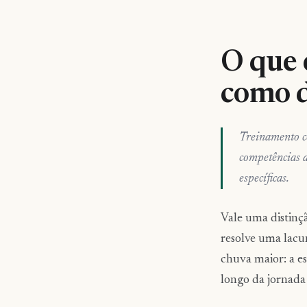
O que 
como d
Treinamento co
competências d
específicas.
Vale uma distinç
resolve uma lacun
chuva maior: a e
longo da jornada