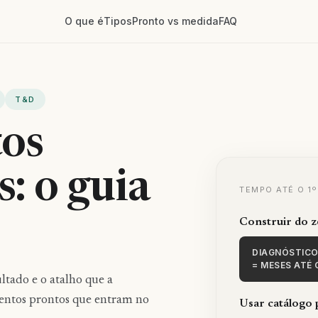
O que é
Tipos
Pronto vs medida
FAQ
T&D
os
: o guia
TEMPO ATÉ O 1
Construir do 
DIAGNÓSTICO
= MESES ATÉ
tado e o atalho que a
mentos prontos que entram no
Usar catálogo