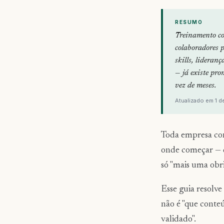
RESUMO
Treinamento cor
colaboradores 
skills, lideran
— já existe pr
vez de meses.
Atualizado em 1 d
Toda empresa con
onde começar — q
só "mais uma obr
Esse guia resolve
não é "que conteú
validado".