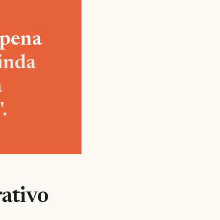
 pena
inda
a
.
rativo