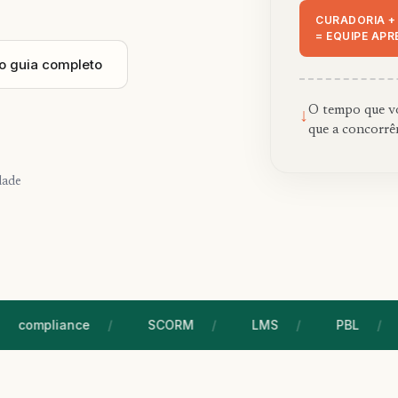
CURADORIA +
= EQUIPE AP
 o guia completo
O tempo que vo
↓
que a concorrên
dade
mpliance
SCORM
LMS
PBL
T