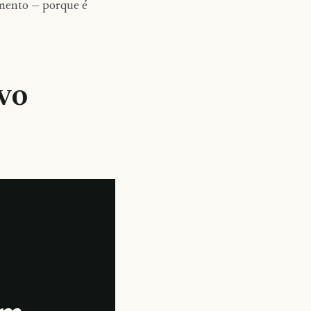
amento — porque é
vo